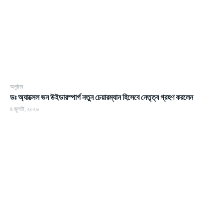
অনুষ্ঠান
ডঃ অ্যাক্সেল ভন উইডারস্পার্গ নতুন চেয়ারম্যান হিসেবে নেতৃত্ব গ্রহণ করলেন
৪ জুলাই, ২০২৬