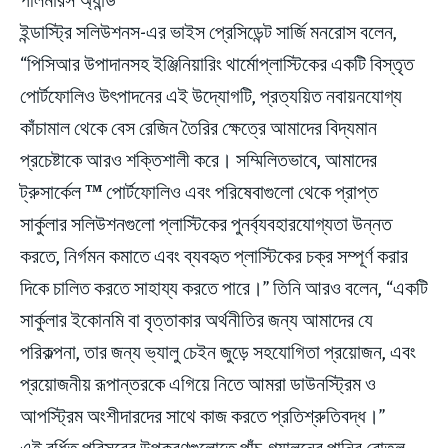
ইন্ডাস্ট্রি সলিউশনস-এর ভাইস প্রেসিডেন্ট সার্জি মনরোস বলেন,
“পিসিআর উপাদানসহ ইঞ্জিনিয়ারিং থার্মোপ্লাস্টিকের একটি বিস্তৃত
পোর্টফোলিও উৎপাদনের এই উদ্যোগটি, প্রত্যয়িত নবায়নযোগ্য
কাঁচামাল থেকে বেস রেজিন তৈরির ক্ষেত্রে আমাদের বিদ্যমান
প্রচেষ্টাকে আরও শক্তিশালী করে। সম্মিলিতভাবে, আমাদের
ট্রুসার্কেল
™
পোর্টফোলিও এবং পরিষেবাগুলো থেকে প্রাপ্ত
সার্কুলার সলিউশনগুলো প্লাস্টিকের পুনর্ব্যবহারযোগ্যতা উন্নত
করতে, নির্গমন কমাতে এবং ব্যবহৃত প্লাস্টিকের চক্র সম্পূর্ণ করার
দিকে চালিত করতে সাহায্য করতে পারে।” তিনি আরও বলেন, “একটি
সার্কুলার ইকোনমি বা বৃত্তাকার অর্থনীতির জন্য আমাদের যে
পরিকল্পনা, তার জন্য ভ্যালু চেইন জুড়ে সহযোগিতা প্রয়োজন, এবং
প্রয়োজনীয় রূপান্তরকে এগিয়ে নিতে আমরা ডাউনস্ট্রিম ও
আপস্ট্রিম অংশীদারদের সাথে কাজ করতে প্রতিশ্রুতিবদ্ধ।”
এই বর্ধিত পরিসরের উপকরণগুলোতে পাঁচ-গ্যালনের পানির বোতল