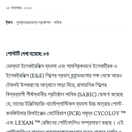
২৮ নভেম্বর, ২০২০
ট্যাগ:
পুনর্ব্যবহারযোগ্য প্রকৌশল
সাবিক
পোস্টটি দেখা হয়েছে: ৮৪
ভোক্তা ইলেকট্রনিক্স ব্যবসা এবং সামগ্রিকভাবে ইলেকট্রিক ও
ইলেকট্রনিক্স (E&E) শিল্পের প্রধান ব্র্যান্ডগুলোর পক্ষ থেকে আরও
টেকসই উপকরণের আহ্বানে সাড়া দিয়ে, রাসায়নিক শিল্পের
বিশ্বব্যাপী শীর্ষস্থানীয় প্রতিষ্ঠান সাবিক (SABIC) ঘোষণা করেছে
যে, তাদের ইঞ্জিনিয়ারিং থার্মোপ্লাস্টিকস ব্যবসা উচ্চ মাত্রার পোস্ট-
কনজিউমার রিসাইকেল্ড মেটেরিয়াল (PCR) সমৃদ্ধ CYCOLOY
™
এবং LEXAN
™
রেজিনের পোর্টফোলিও সম্প্রসারণ করছে। এই
পোর্টফোলিওর সাধারণ প্রয়োগক্ষেত্রগুলোর মধ্যে থাকবে চার্জার ও