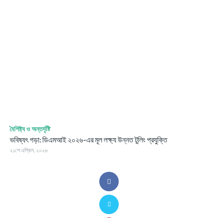
বৈশিষ্ট্য ও অন্তর্দৃষ্টি
ভবিষ্যৎ গড়া: ডিএমআই ২০২৬-এর মূল লক্ষ্য উন্নত টুলিং প্রযুক্তি
২১শে এপ্রিল, ২০২৬